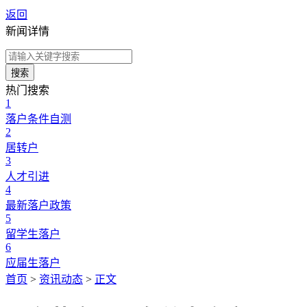
返回
新闻详情
搜索
热门搜索
1
落户条件自测
2
居转户
3
人才引进
4
最新落户政策
5
留学生落户
6
应届生落户
首页
>
资讯动态
>
正文