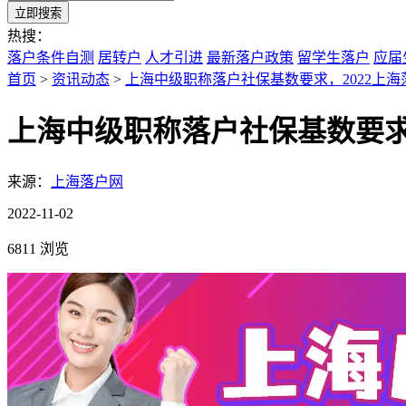
立即搜索
热搜：
落户条件自测
居转户
人才引进
最新落户政策
留学生落户
应届
首页
>
资讯动态
>
上海中级职称落户社保基数要求，2022上
上海中级职称落户社保基数要求
来源：
上海落户网
2022-11-02
6811 浏览