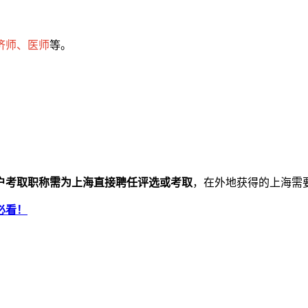
济师、医师
等。
户考取职称需为上海直接聘任评选或考取
，在外地获得的上海需
必看！