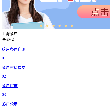
上海落户
全流程
落户条件自测
01
落户材料提交
02
落户审核
03
落户公示