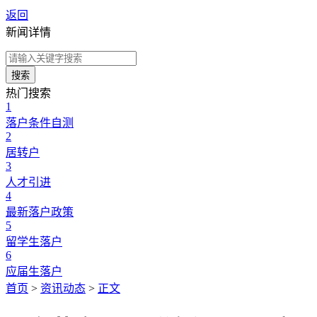
返回
新闻详情
搜索
热门搜索
1
落户条件自测
2
居转户
3
人才引进
4
最新落户政策
5
留学生落户
6
应届生落户
首页
>
资讯动态
>
正文