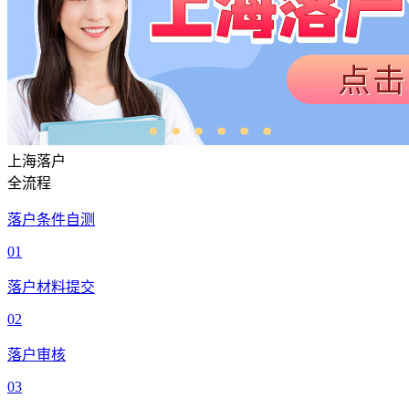
上海落户
全流程
落户条件自测
01
落户材料提交
02
落户审核
03