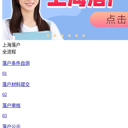
上海落户
全流程
落户条件自测
01
落户材料提交
02
落户审核
03
落户公示