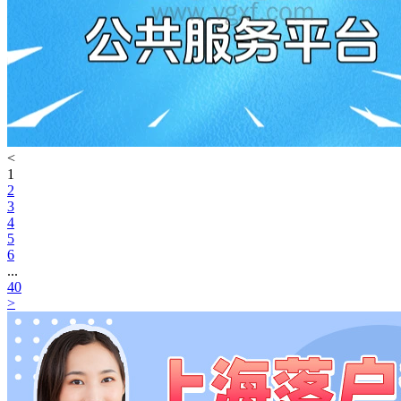
<
1
2
3
4
5
6
...
40
>