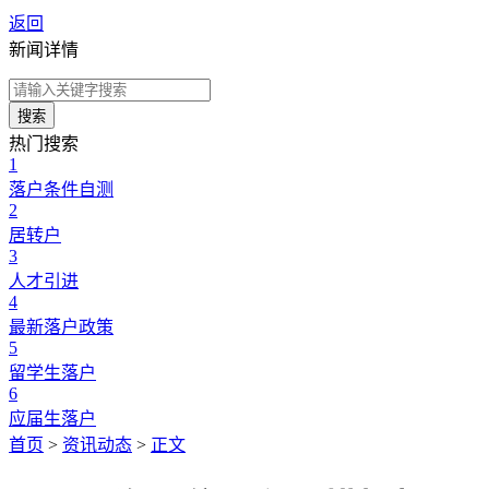
返回
新闻详情
搜索
热门搜索
1
落户条件自测
2
居转户
3
人才引进
4
最新落户政策
5
留学生落户
6
应届生落户
首页
>
资讯动态
>
正文