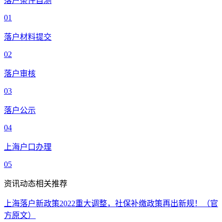
落户条件自测
01
落户材料提交
02
落户审核
03
落户公示
04
上海户口办理
05
资讯动态相关推荐
上海落户新政策2022重大调整，社保补缴政策再出新规！（官
方原文）