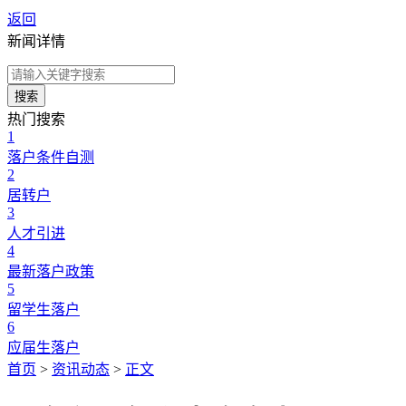
返回
新闻详情
搜索
热门搜索
1
落户条件自测
2
居转户
3
人才引进
4
最新落户政策
5
留学生落户
6
应届生落户
首页
>
资讯动态
>
正文