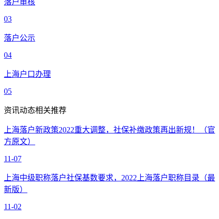
落户审核
03
落户公示
04
上海户口办理
05
资讯动态相关推荐
上海落户新政策2022重大调整，社保补缴政策再出新规！（官
方原文）
11-07
上海中级职称落户社保基数要求，2022上海落户职称目录（最
新版）
11-02