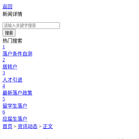
返回
新闻详情
搜索
热门搜索
1
落户条件自测
2
居转户
3
人才引进
4
最新落户政策
5
留学生落户
6
应届生落户
首页
>
资讯动态
>
正文