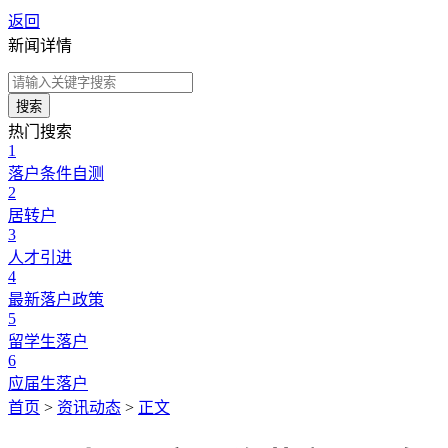
返回
新闻详情
搜索
热门搜索
1
落户条件自测
2
居转户
3
人才引进
4
最新落户政策
5
留学生落户
6
应届生落户
首页
>
资讯动态
>
正文