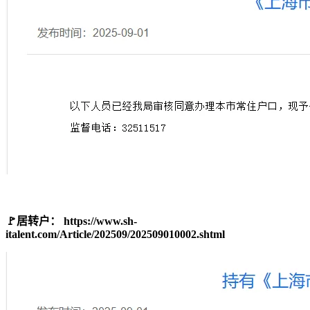
🚩居转户： https://www.sh-
italent.com/Article/202509/202509010002.shtml