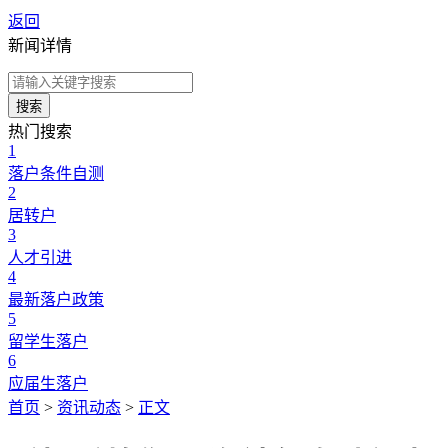
返回
新闻详情
搜索
热门搜索
1
落户条件自测
2
居转户
3
人才引进
4
最新落户政策
5
留学生落户
6
应届生落户
首页
>
资讯动态
>
正文