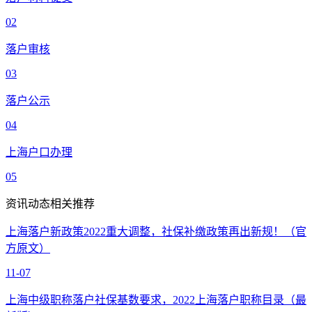
02
落户审核
03
落户公示
04
上海户口办理
05
资讯动态相关推荐
上海落户新政策2022重大调整，社保补缴政策再出新规！（官
方原文）
11-07
上海中级职称落户社保基数要求，2022上海落户职称目录（最