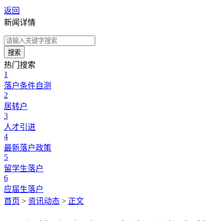
返回
新闻详情
搜索
热门搜索
1
落户条件自测
2
居转户
3
人才引进
4
最新落户政策
5
留学生落户
6
应届生落户
首页
>
资讯动态
>
正文