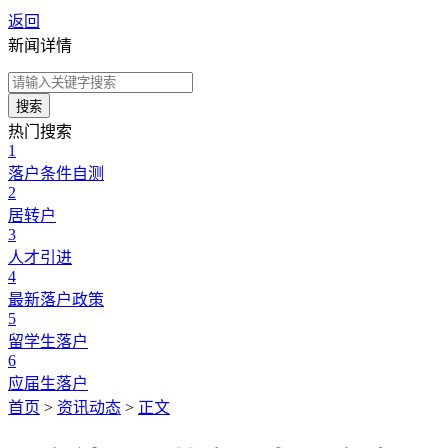
返回
新闻详情
搜索
热门搜索
1
落户条件自测
2
居转户
3
人才引进
4
最新落户政策
5
留学生落户
6
应届生落户
首页
>
资讯动态
>
正文