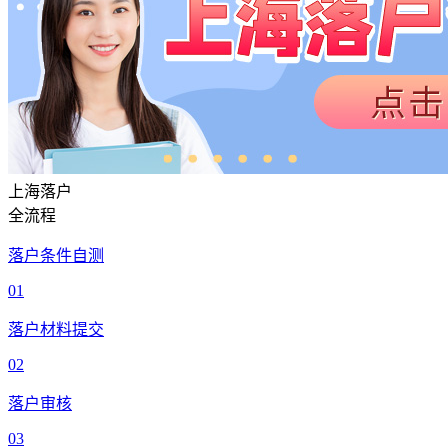
上海落户
全流程
落户条件自测
01
落户材料提交
02
落户审核
03