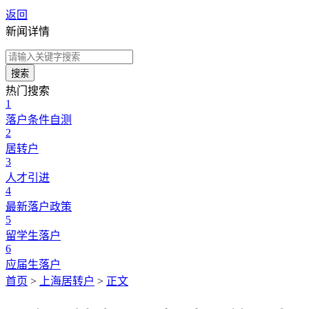
返回
新闻详情
搜索
热门搜索
1
落户条件自测
2
居转户
3
人才引进
4
最新落户政策
5
留学生落户
6
应届生落户
首页
>
上海居转户
>
正文