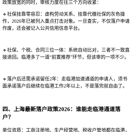
政策放宽的同时，审核力度在往三个方向收紧：
🔹社保挂靠零容忍：虚构劳动关系、挂靠代缴社保的灰色操
作，2026年已被列入重点打击对象。一旦查实，不仅落户申请
作废，还会被记入公共信用信息平台。
🔹社保、个税、合同三位一体：系统自动比对，三者不一致直
接退回。临港多了一道“前置推荐”环节，但该审的一项不少。
🔹落户后还需承诺留任2年：走临港加速通道的申请人，须书
面承诺落户后继续在临港工作2年以上，不是落完就自由了。
四、上海最新落户政策2026：谁能走临港通道落
户？
单位资质：工商注册地、生产经营地、税收户管地都在临港，