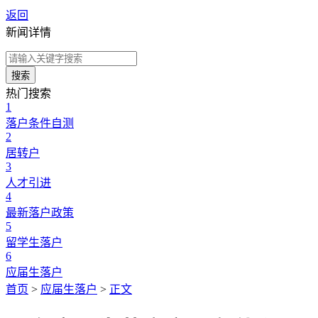
返回
新闻详情
搜索
热门搜索
1
落户条件自测
2
居转户
3
人才引进
4
最新落户政策
5
留学生落户
6
应届生落户
首页
>
应届生落户
>
正文