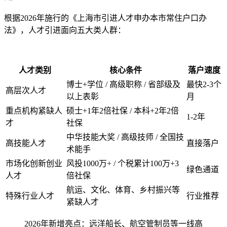
根据2026年施行的《上海市引进人才申办本市常住户口办
法》，人才引进面向五大类人群：
人才类别
核心条件
落户速度
博士+学位 / 高级职称 / 省部级及
最快2-3个
高层次人才
以上表彰
月
重点机构紧缺人
硕士+1年2倍社保 / 本科+2年2倍
1-2年
才
社保
中华技能大奖 / 高级技师 / 全国技
高技能人才
直接落户
术能手
市场化创新创业
风投1000万+ / 个税累计100万+3
绿色通道
人才
倍社保
航运、文化、体育、乡村振兴等
特殊行业人才
行业推荐
紧缺人才
2026年新增亮点：远洋船长、航空管制员等一线高