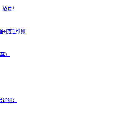
，放宽！
程+随迁细则
方案）
最详细）