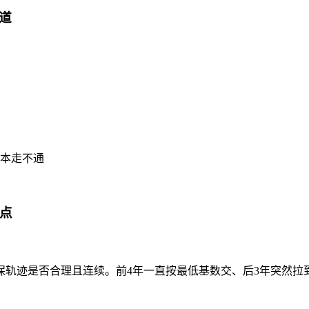
道
本走不通
要点
保轨迹是否合理且连续。前4年一直按最低基数交、后3年突然拉