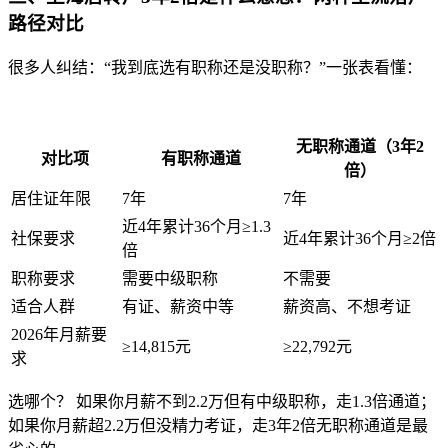
路径对比
很多人纠结：“我到底选有职称还是没职称？”一张表看懂：
无职称通道（3年2
对比项
有职称通道
倍）
居住证年限
7年
7年
近4年累计36个月≥1.3
社保要求
近4年累计36个月≥2倍
倍
职称要求
需要中级职称
不需要
适合人群
有证、薪资中等
薪资高、不想考证
2026年月薪要
≥14,815元
≥22,792元
求
选哪个？ 如果你月薪不到2.2万但有中级职称，走1.3倍通道；
如果你月薪超2.2万但没精力考证，走3年2倍无职称通道是最