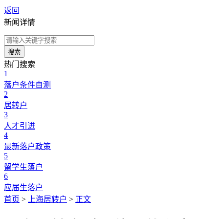
返回
新闻详情
搜索
热门搜索
1
落户条件自测
2
居转户
3
人才引进
4
最新落户政策
5
留学生落户
6
应届生落户
首页
>
上海居转户
>
正文