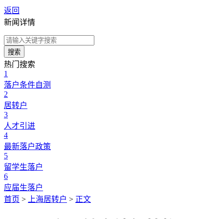
返回
新闻详情
搜索
热门搜索
1
落户条件自测
2
居转户
3
人才引进
4
最新落户政策
5
留学生落户
6
应届生落户
首页
>
上海居转户
>
正文