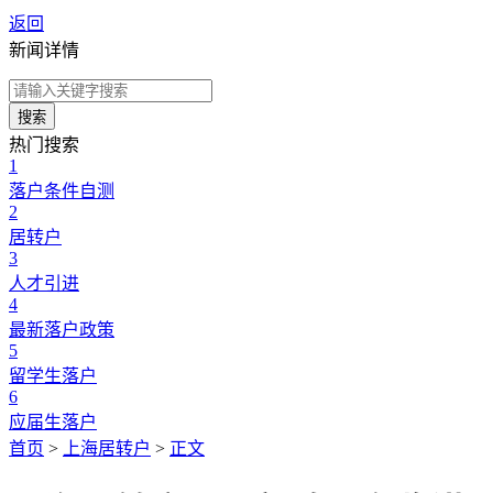
返回
新闻详情
搜索
热门搜索
1
落户条件自测
2
居转户
3
人才引进
4
最新落户政策
5
留学生落户
6
应届生落户
首页
>
上海居转户
>
正文