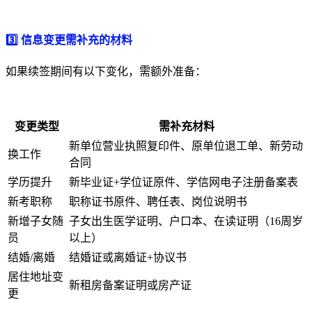
3️⃣ 信息变更需补充的材料
如果续签期间有以下变化，需额外准备：
变更类型
需补充材料
新单位营业执照复印件、原单位退工单、新劳动
换工作
合同
学历提升
新毕业证+学位证原件、学信网电子注册备案表
新考职称
职称证书原件、聘任表、岗位说明书
新增子女随
子女出生医学证明、户口本、在读证明（16周岁
员
以上）
结婚/离婚
结婚证或离婚证+协议书
居住地址变
新租房备案证明或房产证
更