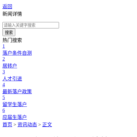
返回
新闻详情
搜索
热门搜索
1
落户条件自测
2
居转户
3
人才引进
4
最新落户政策
5
留学生落户
6
应届生落户
首页
>
资讯动态
>
正文