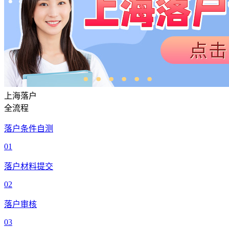
上海落户
全流程
落户条件自测
01
落户材料提交
02
落户审核
03