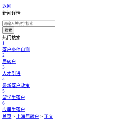
返回
新闻详情
搜索
热门搜索
1
落户条件自测
2
居转户
3
人才引进
4
最新落户政策
5
留学生落户
6
应届生落户
首页
>
上海居转户
>
正文